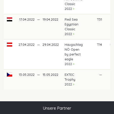
Classic
2022
17.04.2022
—
19.04.2022
Red Sea
T31
3
Egyptian
Classic
2022
27.04.2022
—
29.04.2022
Haugschlag
T14
57
NÖ Open
by perfect
eagle
2022
13.05.2022
—
15.05.2022
EXTEC
—
Trophy
2022
Unsere Partner