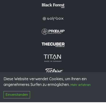
Diese Website verwendet Cookies, um Ihnen ein
angenehmeres Surfen zu ermöglichen.
© 2026 PGAoG
Mehr erfahren
Impressum
Datenschutz
Presse
Downloads
Kontakt
N
Login
Einverstanden