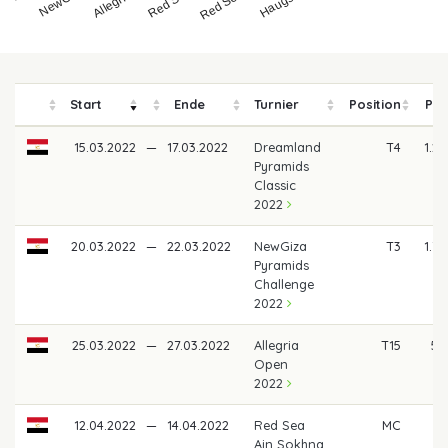
Start
Ende
Turnier
Position
Pre
15.03.2022
—
17.03.2022
Dreamland
T4
1.2
Pyramids
Classic
2022
20.03.2022
—
22.03.2022
NewGiza
T3
1.7
Pyramids
Challenge
2022
25.03.2022
—
27.03.2022
Allegria
T15
50
Open
2022
12.04.2022
—
14.04.2022
Red Sea
MC
Ain Sokhna