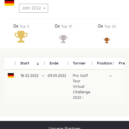
Jahr 2022
0x
0x
0x
Top 3
Top 10
Top 20
Start
Ende
Turnier
Position
Preis
18.02.2022
—
09.03.2022
Pro Golf
—
Tour
Virtual
Challenge
2022
Unsere Partner