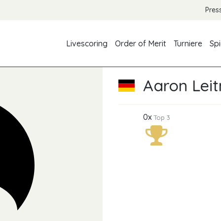
Pres
Livescoring
Order of Merit
Turniere
Spi
Aaron Lei
0x
Top 3