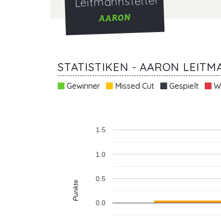
Leitmannstetter
AARON
STATISTIKEN - AARON LEIT
Gewinner
Missed Cut
Gespielt
Wi
1.5
1.0
0.5
Punkte
0.0