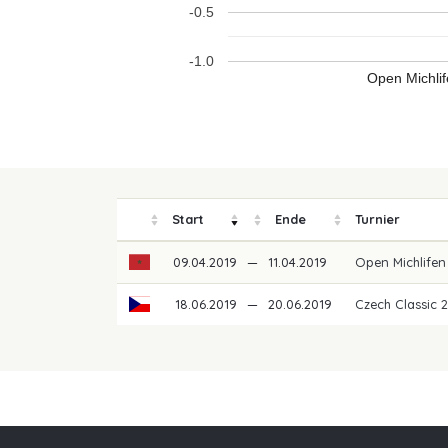
-0.5
-1.0
Open Michli
Start
Ende
Turnier
09.04.2019
—
11.04.2019
Open Michlife
18.06.2019
—
20.06.2019
Czech Classic 
Unsere Partner