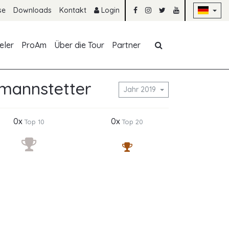
Na
se
Downloads
Kontakt
Login
Navigation übe
eler
ProAm
Über die Tour
Partner
tmannstetter
Jahr 2019
0x
0x
Top 10
Top 20