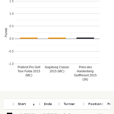
1.5
1.0
0.5
Punkte
0.0
-0.5
-1.0
Praforst Pro Golf
Augsburg Classic
Preis des
Tour Fulda 2015
2015 (MC)
Hardenberg
(MC)
GolfResort 2015
(36)
Start
Ende
Turnier
Position
Pre