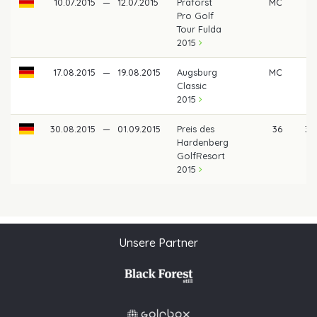
10.07.2015
—
12.07.2015
Praforst
MC
Pro Golf
Tour Fulda
2015
17.08.2015
—
19.08.2015
Augsburg
MC
Classic
2015
30.08.2015
—
01.09.2015
Preis des
36
32
Hardenberg
GolfResort
2015
Unsere Partner