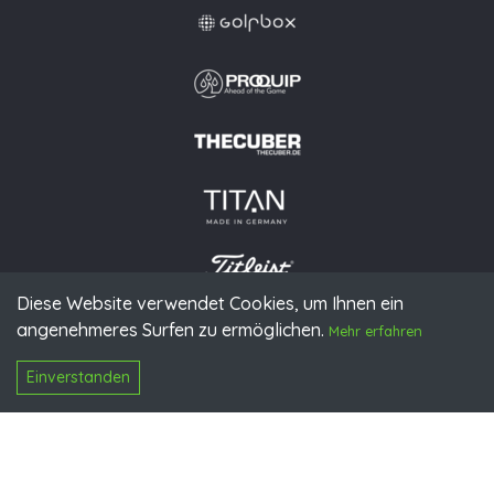
Diese Website verwendet Cookies, um Ihnen ein
angenehmeres Surfen zu ermöglichen.
© 2026 PGAoG
Mehr erfahren
Impressum
Datenschutz
Presse
Downloads
Kontakt
N
Login
Einverstanden