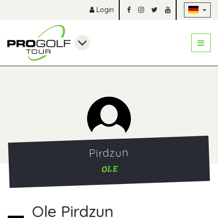
Na
Login
Pirdzun
OLE
Ole Pirdzun