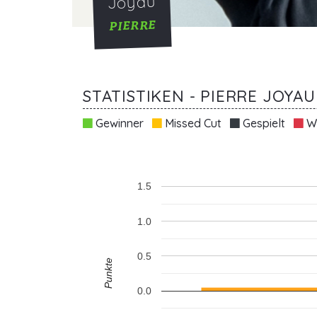
Joyau
PIERRE
STATISTIKEN - PIERRE JOYAU
Gewinner
Missed Cut
Gespielt
Wi
1.5
1.0
0.5
Punkte
0.0