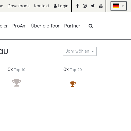
Na
se
Downloads
Kontakt
Login
Navigation übe
eler
ProAm
Über die Tour
Partner
au
Jahr wählen
0x
0x
Top 10
Top 20