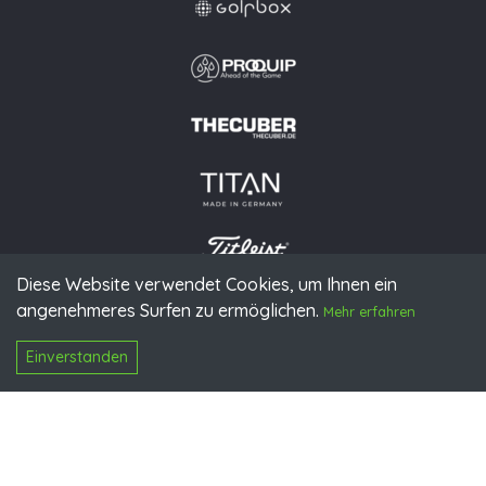
Diese Website verwendet Cookies, um Ihnen ein
angenehmeres Surfen zu ermöglichen.
© 2026 PGAoG
Mehr erfahren
Impressum
Datenschutz
Presse
Downloads
Kontakt
N
Login
Einverstanden