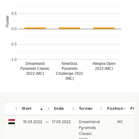
0.5
Punkte
0.0
-0.5
-1.0
Dreamland
NewGiza
Allegria Open
Pyramids Classic
Pyramids
2022 (MC)
2022 (MC)
Challenge 2022
(MC)
Start
Ende
Turnier
Position
Prei
15.03.2022
—
17.03.2022
Dreamland
MC
Pyramids
Classic