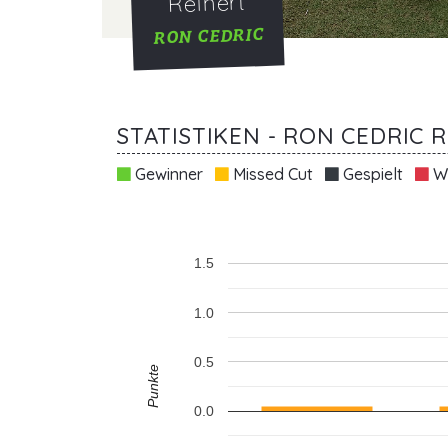
Reinert
RON CEDRIC
STATISTIKEN - RON CEDRIC 
Gewinner
Missed Cut
Gespielt
Wi
1.5
1.0
0.5
Punkte
0.0