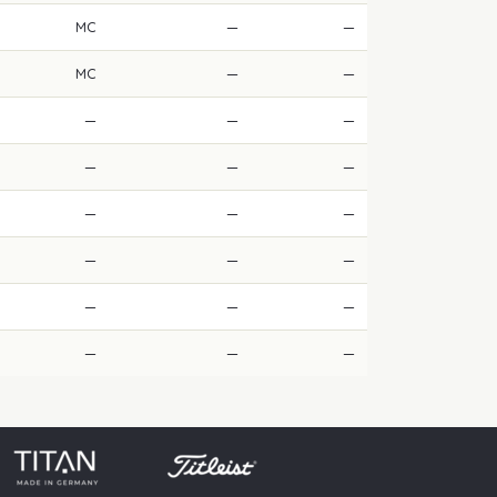
MC
—
—
MC
—
—
—
—
—
—
—
—
—
—
—
—
—
—
—
—
—
—
—
—