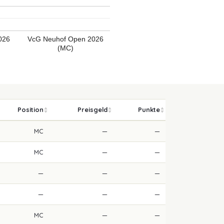
026
VcG Neuhof Open 2026
(MC)
Position
Preisgeld
Punkte
MC
—
—
MC
—
—
—
—
—
—
—
—
MC
—
—