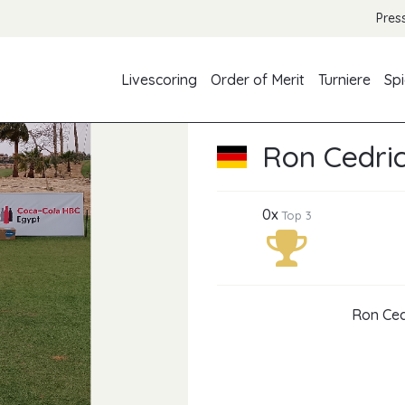
Pres
Livescoring
Order of Merit
Turniere
Spi
Ron Cedric
0x
Top 3
Ron Ced