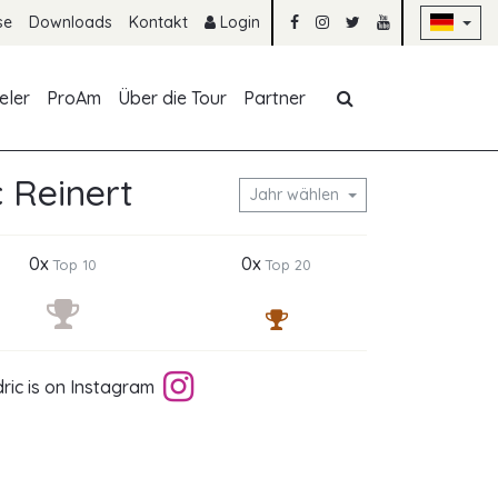
Na
se
Downloads
Kontakt
Login
Navigation übe
eler
ProAm
Über die Tour
Partner
 Reinert
Jahr wählen
0x
0x
Top 10
Top 20
ric is on Instagram