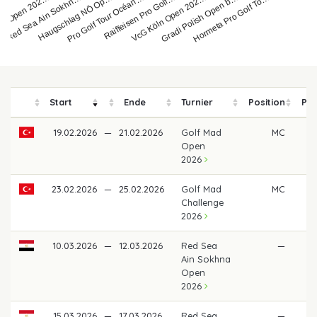
Haugschlag NÖ Op…
Raiffeisen Pro Golf…
Red Sea Ain Sokhn…
Gradi Polish Open b…
Pro Golf Tour Océan…
ad Open 202…
VcG Köln Open 202…
Hormeta Pro Golf To…
Start
Ende
Turnier
Position
Pre
19.02.2026
—
21.02.2026
Golf Mad
MC
Open
2026
23.02.2026
—
25.02.2026
Golf Mad
MC
Challenge
2026
10.03.2026
—
12.03.2026
Red Sea
—
Ain Sokhna
Open
2026
15.03.2026
—
17.03.2026
Red Sea
—