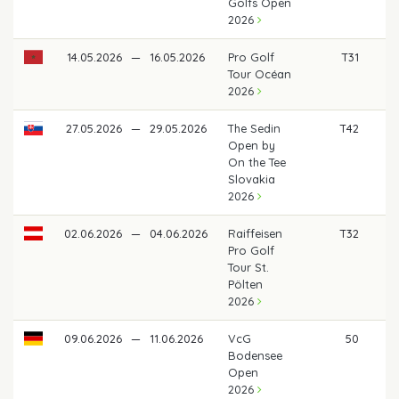
Golfs Open
2026
14.05.2026
—
16.05.2026
Pro Golf
T31
39
Tour Océan
2026
27.05.2026
—
29.05.2026
The Sedin
T42
33
Open by
On the Tee
Slovakia
2026
02.06.2026
—
04.06.2026
Raiffeisen
T32
37
Pro Golf
Tour St.
Pölten
2026
09.06.2026
—
11.06.2026
VcG
50
37
Bodensee
Open
2026