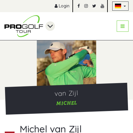
Na
Login
van Zijl
MICHEL
Michel van Zijl