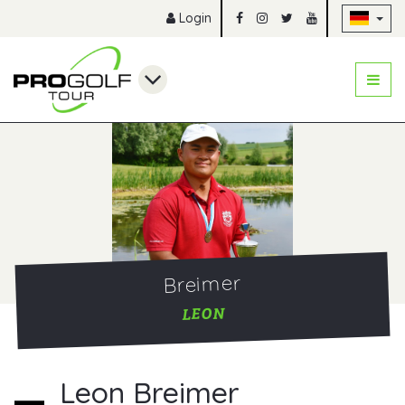
Na
Login
Breimer
LEON
Leon Breimer