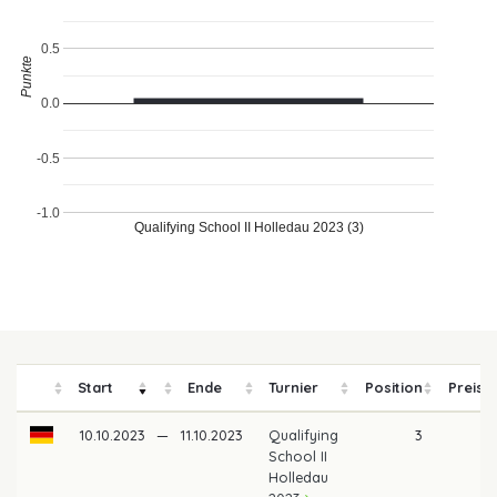
0.5
Punkte
0.0
-0.5
-1.0
Qualifying School II Holledau 2023 (3)
Start
Ende
Turnier
Position
Preisg
10.10.2023
—
11.10.2023
Qualifying
3
School II
Holledau