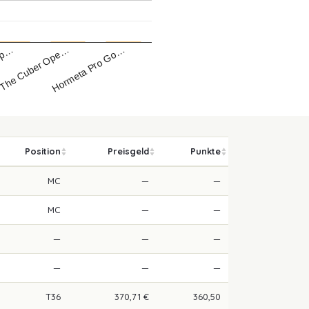
Hormeta Pro Go…
The Cuber Ope…
Op…
Position
Preisgeld
Punkte
MC
—
—
MC
—
—
—
—
—
—
—
—
T36
370,71 €
360,50