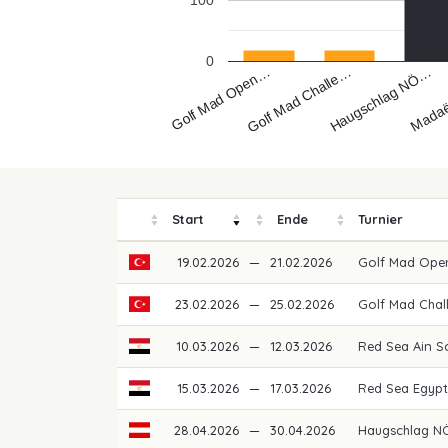
100
0
Golf Mad Open…
Madaë
Haugschlag NÖ…
Golf Mad Challe…
Start
Ende
Turnier
19.02.2026
—
21.02.2026
Golf Mad Ope
23.02.2026
—
25.02.2026
Golf Mad Chal
10.03.2026
—
12.03.2026
Red Sea Ain 
15.03.2026
—
17.03.2026
Red Sea Egypt
28.04.2026
—
30.04.2026
Haugschlag NÖ