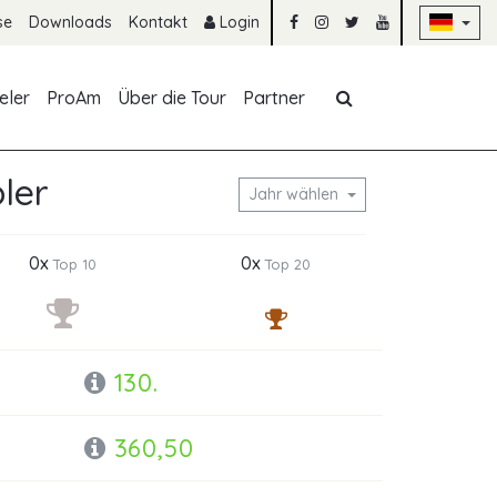
Na
se
Downloads
Kontakt
Login
Navigation übe
eler
ProAm
Über die Tour
Partner
bler
Jahr wählen
0x
0x
Top 10
Top 20
130.
360,50