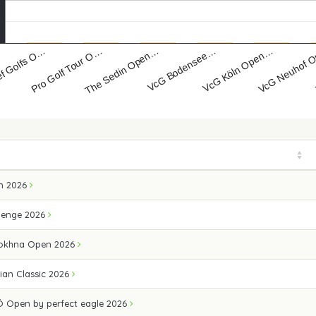
Pro Golf Tour O…
VcG Köln Open…
f Golfs O…
VcG Bodensee…
The Sedin Open…
VcG Neuhof 
n 2026
lenge 2026
Sokhna Open 2026
ian Classic 2026
 Open by perfect eagle 2026