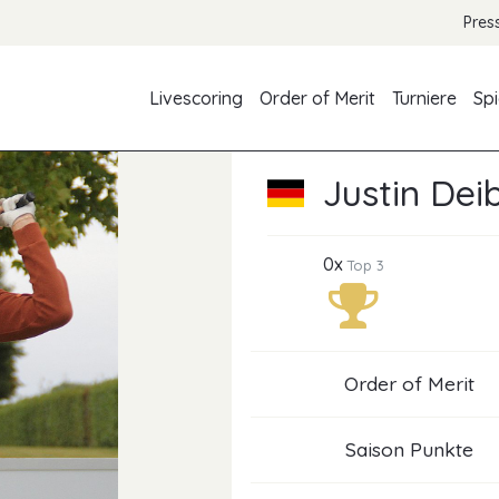
Pres
Livescoring
Order of Merit
Turniere
Spi
Justin Dei
0x
Top 3
Order of Merit
Saison Punkte