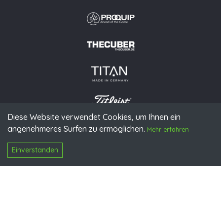
Diese Website verwendet Cookies, um Ihnen ein
angenehmeres Surfen zu ermöglichen.
© 2026 PGAoG
Mehr erfahren
Impressum
Datenschutz
Presse
Downloads
Kontakt
N
Login
Einverstanden