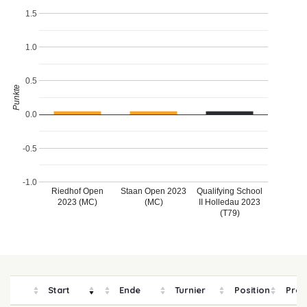
1.5
1.0
0.5
Punkte
0.0
-0.5
-1.0
Riedhof Open
Staan Open 2023
Qualifying School
2023 (MC)
(MC)
II Holledau 2023
(T79)
Start
Ende
Turnier
Position
Prei