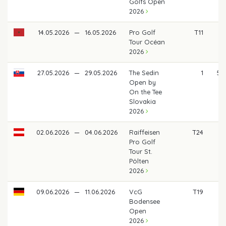
Golfs Open
2026
14.05.2026
—
16.05.2026
Pro Golf
T11
7
Tour Océan
2026
27.05.2026
—
29.05.2026
The Sedin
1
5.
Open by
On the Tee
Slovakia
2026
02.06.2026
—
04.06.2026
Raiffeisen
T24
4
Pro Golf
Tour St.
Pölten
2026
09.06.2026
—
11.06.2026
VcG
T19
Bodensee
Open
2026