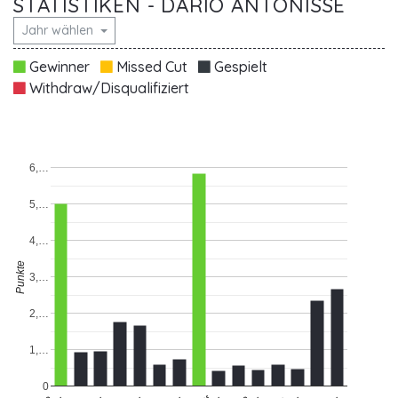
STATISTIKEN - DARIO ANTONISSE
Jahr wählen
Gewinner
Missed Cut
Gespielt
Withdraw/Disqualifiziert
6,…
5,…
4,…
Punkte
3,…
2,…
1,…
0