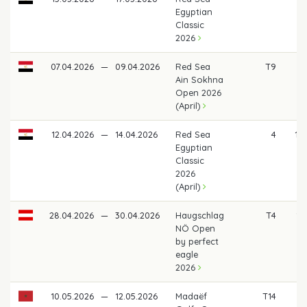
Egyptian
Classic
2026
07.04.2026
—
09.04.2026
Red Sea
T9
9
Ain Sokhna
Open 2026
(April)
12.04.2026
—
14.04.2026
Red Sea
4
1.
Egyptian
Classic
2026
(April)
28.04.2026
—
30.04.2026
Haugschlag
T4
1.
NÖ Open
by perfect
eagle
2026
10.05.2026
—
12.05.2026
Madaëf
T14