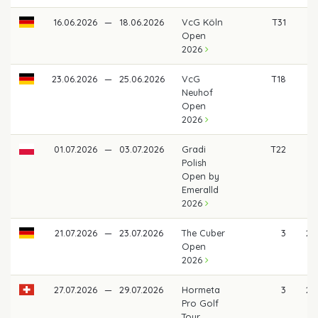
16.06.2026
—
18.06.2026
VcG Köln
T31
4
Open
2026
23.06.2026
—
25.06.2026
VcG
T18
6
Neuhof
Open
2026
01.07.2026
—
03.07.2026
Gradi
T22
4
Polish
Open by
Emeralld
2026
21.07.2026
—
23.07.2026
The Cuber
3
2.
Open
2026
27.07.2026
—
29.07.2026
Hormeta
3
2.
Pro Golf
Tour