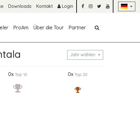
Na
se
Downloads
Kontakt
Login
Navigation übe
eler
ProAm
Über die Tour
Partner
ntala
Jahr wählen
0x
0x
Top 10
Top 20