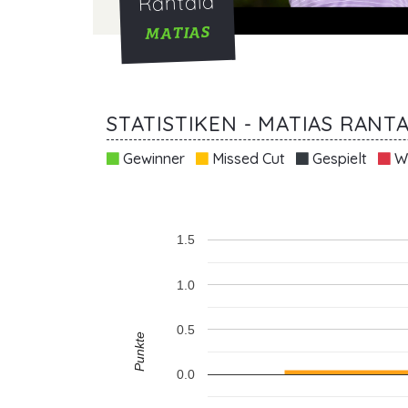
Rantala
MATIAS
STATISTIKEN - MATIAS RANT
Gewinner
Missed Cut
Gespielt
Wi
1.5
1.0
0.5
Punkte
0.0