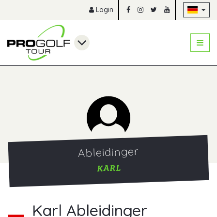
Na
Login
Ableidinger
KARL
Karl Ableidinger