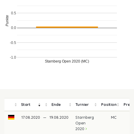
0.5
Punkte
0.0
-0.5
-1.0
Starnberg Open 2020 (MC)
Start
Ende
Turnier
Position
Preis
17.08.2020
—
19.08.2020
Starnberg
MC
Open
2020