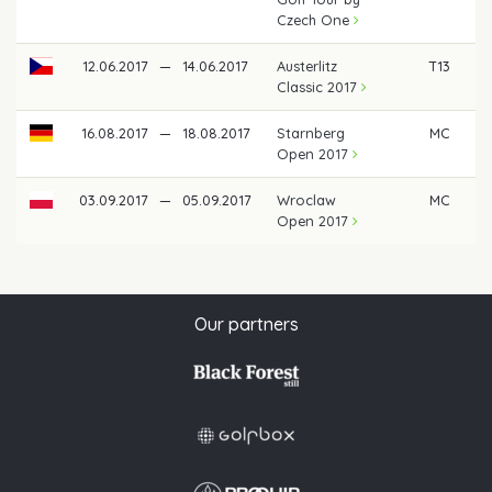
Czech One
12.06.2017
—
14.06.2017
Austerlitz
T13
€
Classic 2017
16.08.2017
—
18.08.2017
Starnberg
MC
Open 2017
03.09.2017
—
05.09.2017
Wroclaw
MC
Open 2017
Our partners