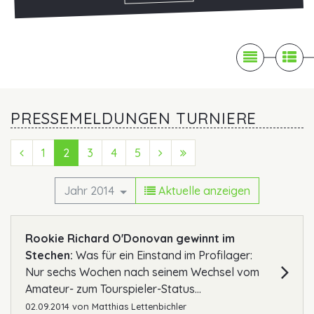

News

Pr
PRESSEMELDUNGEN TURNIERE
Previous (Zurück)
1
2
3
4
5
Next (Vorwärts)
Last (Ende)
Jahr 2014
Aktuelle anzeigen
Rookie Richard O'Donovan gewinnt im
Stechen:
Was für ein Einstand im Profilager:
Nur sechs Wochen nach seinem Wechsel vom
Amateur- zum Tourspieler-Status...
02.09.2014
von
Matthias Lettenbichler