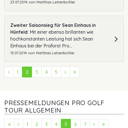
23.07.2014
von
Matthias Lettenbichler
Zweiter Saisonsieg für Sean Einhaus in
Hünfeld:
Mit einer ebenso brillanten wie
hochkonstanten Leistung hat sich Sean
Einhaus bei der Praforst Pro...
13.07.2014
von
Matthias Lettenbichler
Previous (Zurück)
1
2
3
4
5
Next (Vorwärts)
Last (Ende)
PRESSEMELDUNGEN PRO GOLF
TOUR ALLGEMEIN
First (Anfang)
Previous (Zurück)
1
2
3
4
5
6
7
Next (Vorwärts
Last (Ende