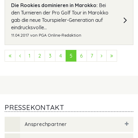
Die Rookies dominieren in Marokko:
Bei
den Turnieren der Pro Golf Tour in Marokko
gab die neue Tourspieler-Generation auf
eindrucksvolle...
11.04.2017
von
PGA Online-Redaktion
First (Anfang)
Previous (Zurück)
1
2
3
4
5
6
7
Next (Vorwärts
Last (Ende
PRESSEKONTAKT
Ansprechpartner