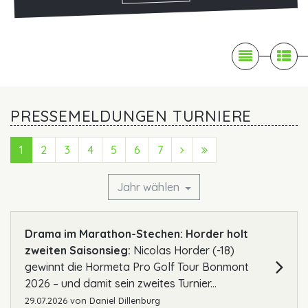

News

Pr
PRESSEMELDUNGEN TURNIERE
1
2
3
4
5
6
7
Next (Vorwärts)
Last (Ende)
Jahr wählen
Drama im Marathon-Stechen: Horder holt
zweiten Saisonsieg:
Nicolas Horder (-18)
gewinnt die Hormeta Pro Golf Tour Bonmont
2026 – und damit sein zweites Turnier...
29.07.2026
von
Daniel Dillenburg