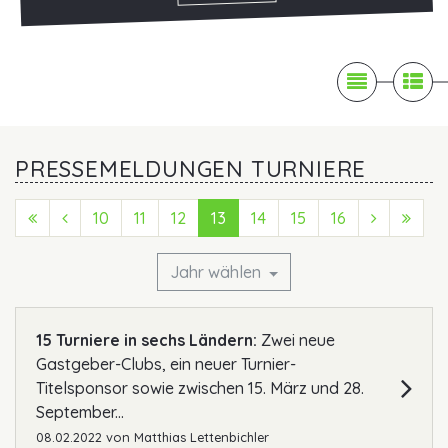

News

Pr
PRESSEMELDUNGEN TURNIERE
First (Anfang)
Previous (Zurück)
10
11
12
13
14
15
16
Next (Vo
Last
Jahr wählen
15 Turniere in sechs Ländern:
Zwei neue
Gastgeber-Clubs, ein neuer Turnier-
Titelsponsor sowie zwischen 15. März und 28.
September...
08.02.2022
von
Matthias Lettenbichler