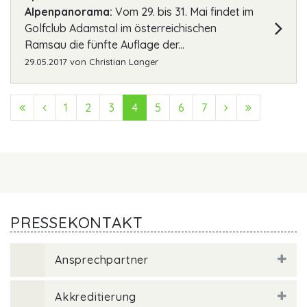
Alpenpanorama:
Vom 29. bis 31. Mai findet im
Golfclub Adamstal im österreichischen
Ramsau die fünfte Auflage der...
29.05.2017
von
Christian Langer
First (Anfang)
Previous (Zurück)
1
2
3
4
5
6
7
Next (Vorwärts
Last (Ende
PRESSEKONTAKT
Ansprechpartner
Akkreditierung