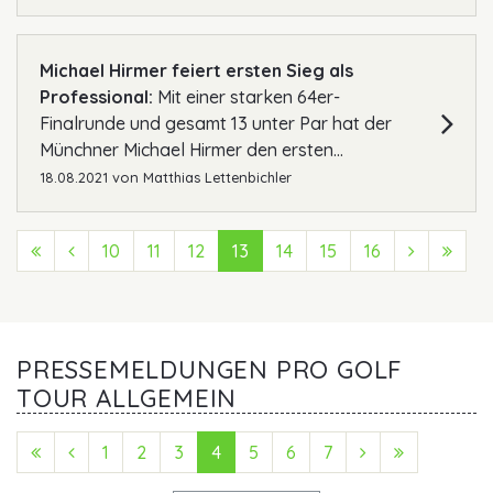
Michael Hirmer feiert ersten Sieg als
Professional:
Mit einer starken 64er-
Finalrunde und gesamt 13 unter Par hat der
Münchner Michael Hirmer den ersten...
18.08.2021
von
Matthias Lettenbichler
First (Anfang)
Previous (Zurück)
10
11
12
13
14
15
16
Next (Vo
Last
PRESSEMELDUNGEN PRO GOLF
TOUR ALLGEMEIN
First (Anfang)
Previous (Zurück)
1
2
3
4
5
6
7
Next (Vorwärts
Last (Ende