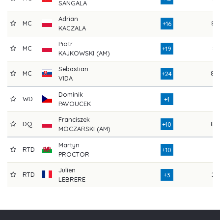
SANGALA
Adrian
MC
82
+16
KACZALA
Piotr
MC
81
+19
KAJKOWSKI (AM)
Sebastian
MC
80
+24
VIDA
Dominik
WD
71
+1
PAVOUCEK
Franciszek
DQ
80
+10
MOCZARSKI (AM)
Martyn
RTD
61
+10
PROCTOR
Julien
RTD
22
+3
LEBRERE