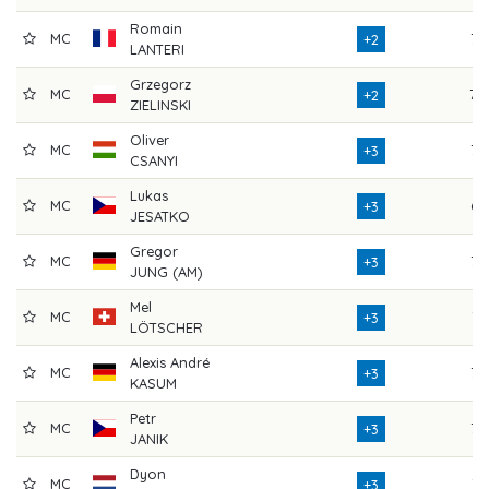
Romain
MC
73
+2
LANTERI
Grzegorz
MC
70
+2
ZIELINSKI
Oliver
MC
73
+3
CSANYI
Lukas
MC
67
+3
JESATKO
Gregor
MC
73
+3
JUNG (AM)
Mel
MC
71
+3
LÖTSCHER
Alexis André
MC
75
+3
KASUM
Petr
MC
72
+3
JANIK
Dyon
MC
74
+3