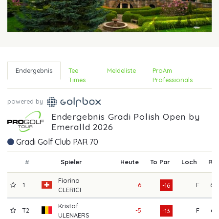
Endergebnis
Tee
Meldeliste
ProAm
Times
Professionals
powered by
Endergebnis Gradi Polish Open by
Emeralld 2026
Gradi Golf Club PAR 70
#
Spieler
Heute
To Par
Loch
R1
Fiorino
1
-6
F
68
-16
CLERICI
Kristof
T2
-5
F
66
-13
ULENAERS