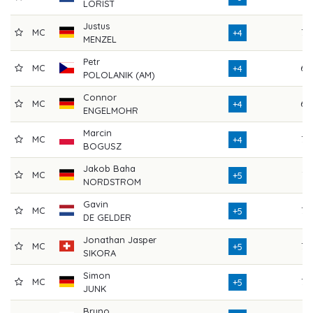
LORIST
Justus
MC
72
+4
MENZEL
Petr
MC
69
+4
POLOLANIK (AM)
Connor
MC
68
+4
ENGELMOHR
Marcin
MC
73
+4
BOGUSZ
Jakob Baha
MC
71
+5
NORDSTROM
Gavin
MC
73
+5
DE GELDER
Jonathan Jasper
MC
72
+5
SIKORA
Simon
MC
72
+5
JUNK
Bruno