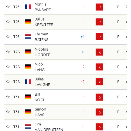
Mathis
T25
-1
F
70
-7
PANSART
Julius
T25
-1
F
66
-7
KREUTZER
Thijmen
T25
+4
F
64
-7
BATENS
Nicolas
T28
+1
F
68
-6
HORDER
Nico
T28
-2
F
66
-6
LANG
Jules
T28
-2
F
67
-6
LAVIGNE
Bill
T31
-1
F
69
-5
KOCH
Simon
T31
-1
F
68
-5
HAAS
Tim
T31
-1
F
66
-5
VAN DER STEEN