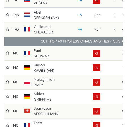
T41
+4
F
68
-1
ZUŠTÁK
Abel
T43
+5
Par
F
73
DERKSEN (AM)
Guillaume
T43
+4
Par
F
67
CHEVALIER
CUT: TOP 40 PROFESSIONALS AND TIES (PLUS A
Paul
MC
70
-3
SCHWAB
Kieron
MC
71
-3
KAUBE (AM)
Maksymilian
MC
68
-3
BIALY
Niklas
MC
64
-3
GRIFFITHS
Jean-Leon
MC
69
-3
AESCHLIMANN
Theo
MC
72
-3