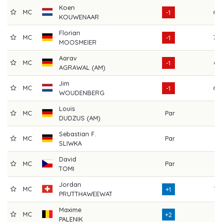
Koen
MC
68
-1
KOUWENAAR
Florian
MC
70
-1
MOOSMEIER
Aarav
MC
67
-1
AGRAWAL (AM)
Jim
MC
69
-1
WOUDENBERG
Louis
MC
Par
71
DUDZUS (AM)
Sebastian F.
MC
Par
71
SLIWKA
David
MC
Par
71
TOMI
Jordan
MC
73
+1
PRUTTHAWEEWAT
Maxime
MC
71
+2
PALENIK