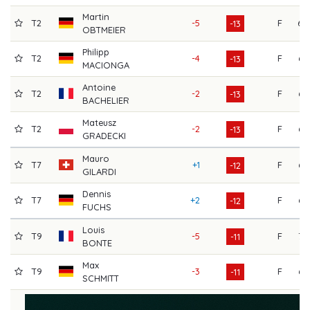
Martin
T2
-5
F
68
-13
OBTMEIER
Philipp
T2
-4
F
64
-13
MACIONGA
Antoine
T2
-2
F
65
-13
BACHELIER
Mateusz
T2
-2
F
65
-13
GRADECKI
Mauro
T7
+1
F
66
-12
GILARDI
Dennis
T7
+2
F
64
-12
FUCHS
Louis
T9
-5
F
73
-11
BONTE
Max
T9
-3
F
64
-11
SCHMITT