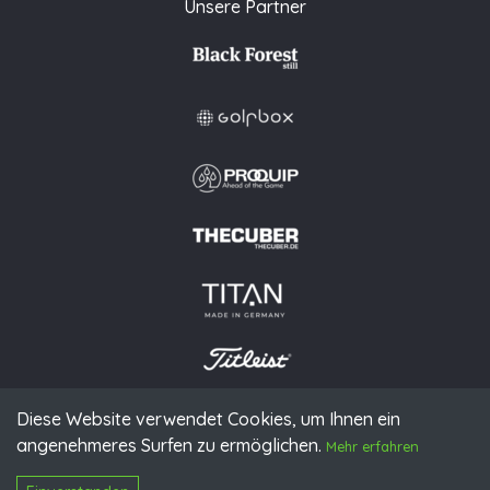
Unsere Partner
Diese Website verwendet Cookies, um Ihnen ein
© 2026 PGAoG
angenehmeres Surfen zu ermöglichen.
Impressum
Datenschutz
Presse
Downloads
Kontakt
Mehr erfahren
N
Login