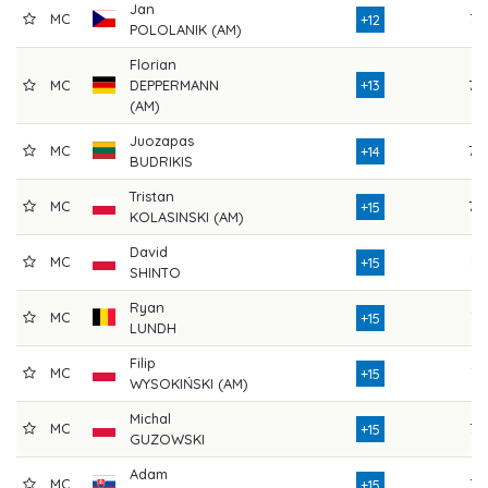
Jan
MC
77
+12
POLOLANIK (AM)
Florian
MC
DEPPERMANN
+13
78
(AM)
Juozapas
MC
78
+14
BUDRIKIS
Tristan
MC
78
+15
KOLASINSKI (AM)
David
MC
81
+15
SHINTO
Ryan
MC
74
+15
LUNDH
Filip
MC
74
+15
WYSOKIŃSKI (AM)
Michal
MC
76
+15
GUZOWSKI
Adam
MC
77
+15