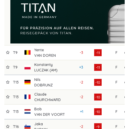
Yente
T9
-3
F
66
-11
VAN DOREN
Konstanty
T9
+3
F
64
-11
LUCZAK (AM)
Nils
T13
-2
F
67
-10
DOBRUNZ
Claude
T13
-2
F
66
-10
CHURCHWARD
Bob
T13
+1
F
62
-10
VAN DER VOORT
Jaka
T16
-2
F
67
-9