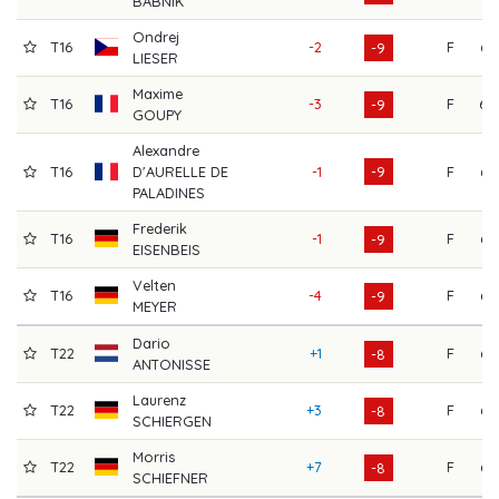
BABNIK
Ondrej
T16
-2
F
66
-9
LIESER
Maxime
T16
-3
F
69
-9
GOUPY
Alexandre
T16
D'AURELLE DE
-1
-9
F
67
PALADINES
Frederik
T16
-1
F
64
-9
EISENBEIS
Velten
T16
-4
F
65
-9
MEYER
Dario
T22
+1
F
66
-8
ANTONISSE
Laurenz
T22
+3
F
65
-8
SCHIERGEN
Morris
T22
+7
F
63
-8
SCHIEFNER