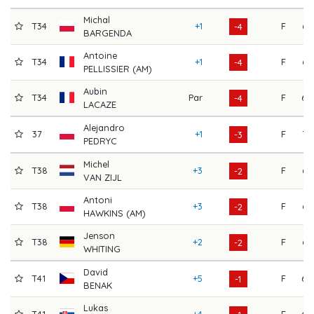
Michal
T34
+1
F
67
-4
BARGENDA
Antoine
T34
+1
F
65
-4
PELLISSIER (AM)
Aubin
T34
Par
F
69
-4
LACAZE
Alejandro
37
+1
F
72
-3
PEDRYC
Michel
T38
+3
F
66
-2
VAN ZIJL
Antoni
T38
+3
F
67
-2
HAWKINS (AM)
Jenson
T38
+2
F
64
-2
WHITING
David
T41
+5
F
69
-1
BENAK
Lukas