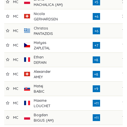
MC
70
+5
MACHALICA (AM)
Nicola
MC
70
+6
GERHARDSEN
Christos
MC
73
+6
PANTAZIDIS
Matyas
MC
72
+7
ZAPLETAL
Ethan
MC
76
+8
DERAIN
Alexander
MC
73
+8
AMEY
Matej
MC
75
+9
BABIC
Maxime
MC
73
+11
LOUCHET
Bogdan
MC
72
+11
BIGUS (AM)