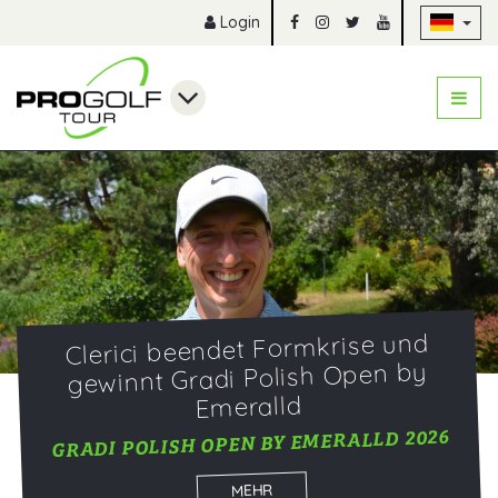
Na
Login
Clerici beendet Formkrise und
gewinnt Gradi Polish Open by
Emeralld
GRADI POLISH OPEN BY EMERALLD 2026
MEHR