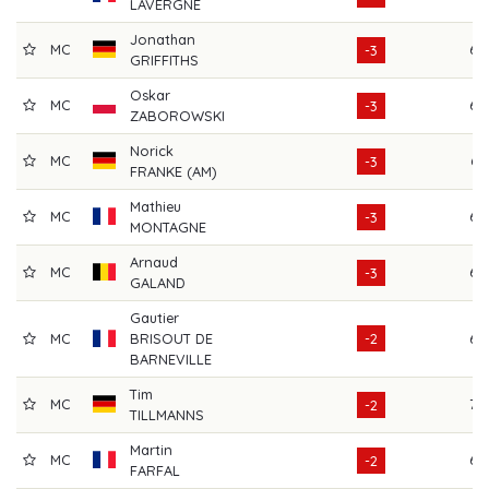
LAVERGNE
Jonathan
MC
69
-3
GRIFFITHS
Oskar
MC
68
-3
ZABOROWSKI
Norick
MC
66
-3
FRANKE (AM)
Mathieu
MC
68
-3
MONTAGNE
Arnaud
MC
68
-3
GALAND
Gautier
MC
BRISOUT DE
-2
69
BARNEVILLE
Tim
MC
70
-2
TILLMANNS
Martin
MC
69
-2
FARFAL