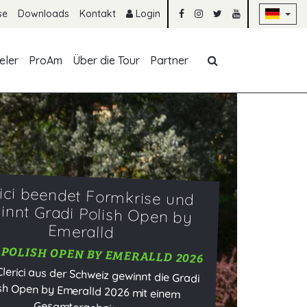
Na
se
Downloads
Kontakt
Login
Navigation übe
eler
ProAm
Über die Tour
Partner
rici beendet Formkrise und
innt Gradi Polish Open by
Emeralld
 POLISH OPEN BY EMERALLD 2026
Clerici aus der Schweiz gewinnt die Gradi
 Open by Emeralld 2026 mit einem