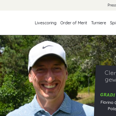
Pres
Livescoring
Order of Merit
Turniere
Spi
Cle
gew
GRADI
Fiorino 
Polish