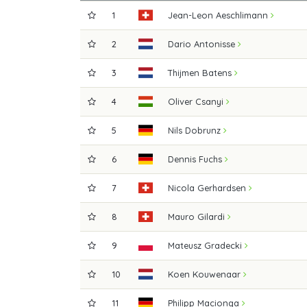
1
Jean-Leon Aeschlimann
2
Dario Antonisse
3
Thijmen Batens
4
Oliver Csanyi
5
Nils Dobrunz
6
Dennis Fuchs
7
Nicola Gerhardsen
8
Mauro Gilardi
9
Mateusz Gradecki
10
Koen Kouwenaar
11
Philipp Macionga