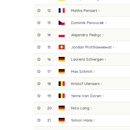
12
Mathis Pansart
13
Dominik Pavoucek
14
Alejandro Pedryc
15
Jordan Prutthaweewat
16
Laurenz Schiergen
17
Max Schmitt
18
Kristof Ulenaers
19
Yente Van Doren
20
Nico Lang
21
Simon Haas