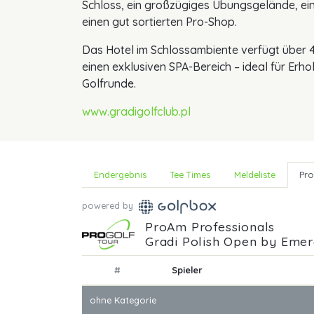
Schloss, ein großzügiges Übungsgelände, ein
einen gut sortierten Pro-Shop.
Das Hotel im Schlossambiente verfügt über 
einen exklusiven SPA-Bereich – ideal für Erho
Golfrunde.
www.gradigolfclub.pl
Endergebnis
Tee Times
Meldeliste
Pro
powered by
ProAm Professionals
Gradi Polish Open by Emer
#
Spieler
ohne Kategorie