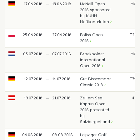
17.06.2018
—
19.06.2018
McNeill Open
MC
2018 sponsored
by KUHN
Maßkonfektion
25.06.2018
—
27.06.2018
Polish Open
T26
2018
05.07.2018
—
07.07.2018
Broekpolder
MC
International
Open 2018
12.07.2018
—
14.07.2018
Gut Bissenmoor
T35
Classic 2018
19.07.2018
—
21.07.2018
Zell am See-
47
Kaprun Open
2018 presented
by
SalzburgerLand
06.08.2018
—
08.08.2018
Leipziger Golf
21