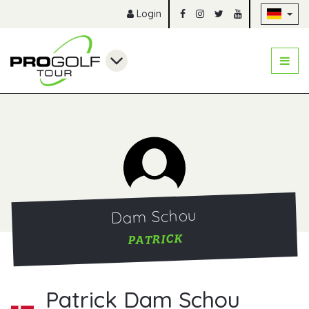
Na
Login
Dam Schou
PATRICK
Patrick Dam Schou