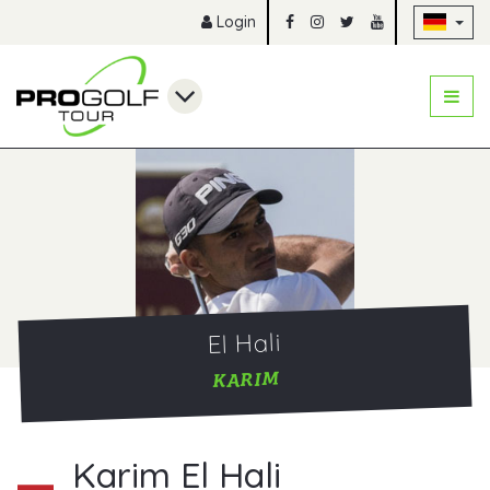
Na
Login
El Hali
KARIM
Karim El Hali