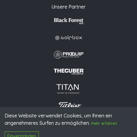
Unsere Partner
Diese Website verwendet Cookies, um Ihnen ein
angenehmeres Surfen zu ermöglichen.
© 2026 PGAoG
Mehr erfahren
Impressum
Datenschutz
Presse
Downloads
Kontakt
N
Login
Einverstanden