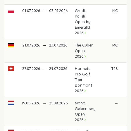
01.07.2026
—
03.07.2026
Gradi
MC
Polish
Open by
Emeralld
2026
21.07.2026
—
23.07.2026
The Cuber
MC
Open
2026
27.07.2026
—
29.07.2026
Hormeta
T28
46
Pro Golf
Tour
Bonmont
2026
19.08.2026
—
21.08.2026
Mono
—
Gelpenberg
Open
2026