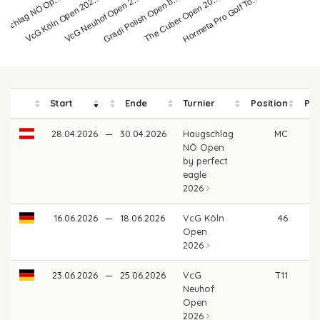
gschlag NÖ Op…
VcG Köln Open 202…
VcG Neuhof Open 2…
Gradi Polish Open b…
The Cuber Open 20…
Hormeta Pro Golf To…
Start
Ende
Turnier
Position
Pre
28.04.2026
—
30.04.2026
Haugschlag
MC
NÖ Open
by perfect
eagle
2026
16.06.2026
—
18.06.2026
VcG Köln
46
37
Open
2026
23.06.2026
—
25.06.2026
VcG
T11
94
Neuhof
Open
2026