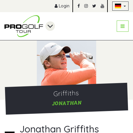
Na
Login
Griffiths
JONATHAN
Jonathan Griffiths