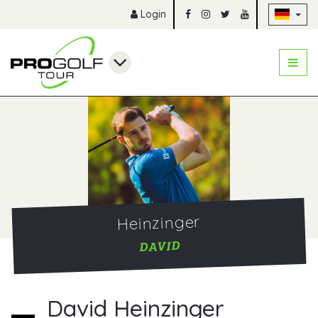
Na
Login
Heinzinger
DAVID
David Heinzinger