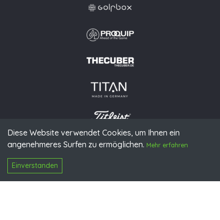
Diese Website verwendet Cookies, um Ihnen ein
angenehmeres Surfen zu ermöglichen.
© 2026 PGAoG
Mehr erfahren
Impressum
Datenschutz
Presse
Downloads
Kontakt
N
Login
Einverstanden