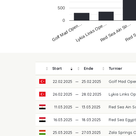
500
0
Golf Mad Open…
Red S
Red Sea Ain So…
Lykia Links Ope…
Start
Ende
Turnier
22.02.2025
—
25.02.2025
Golf Mad Ope
26.02.2025
—
28.02.2025
Lykia Links O
11.03.2025
—
13.03.2025
Red Sea Ain 
16.03.2025
—
18.03.2025
Red Sea Egypt
25.03.2025
—
27.03.2025
Zala Springs