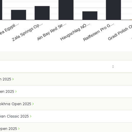
Zala Springs Op…
Raiffeisen Pro G…
ea Egypti…
Haugschlag NÖ…
Ain Bay Red Se…
Gradi Polish
n 2025
pen 2025
Sokhna Open 2025
ian Classic 2025
 Open 2025