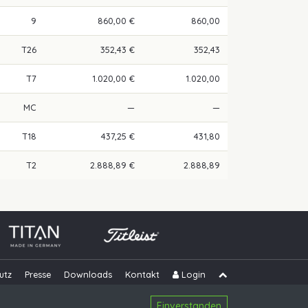
9
860,00 €
860,00
T26
352,43 €
352,43
T7
1.020,00 €
1.020,00
MC
—
—
T18
437,25 €
431,80
T2
2.888,89 €
2.888,89
utz
Presse
Downloads
Kontakt
Login
Navigation übe
Einverstanden