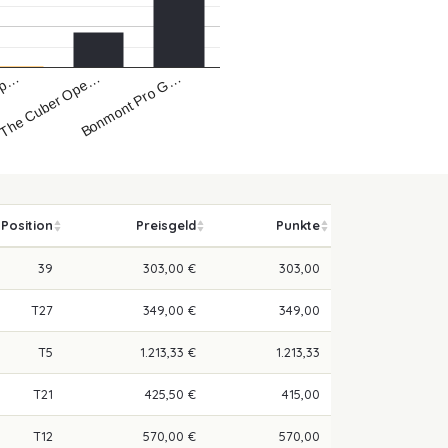
Bonmont Pro G…
The Cuber Ope…
 Op…
Position
Preisgeld
Punkte
39
303,00 €
303,00
T27
349,00 €
349,00
T5
1.213,33 €
1.213,33
T21
425,50 €
415,00
T12
570,00 €
570,00