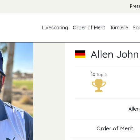
Pres
Livescoring
Order of Merit
Turniere
Spi
Allen John
1x
Top 3
Allen
Order of Merit