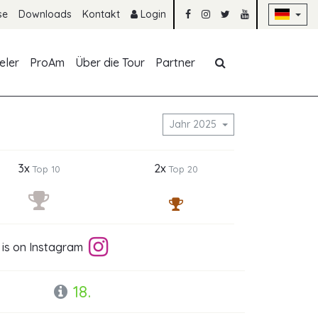
Na
se
Downloads
Kontakt
Login
Navigation übe
eler
ProAm
Über die Tour
Partner
Jahr 2025
3x
2x
Top 10
Top 20
 is on Instagram
18.