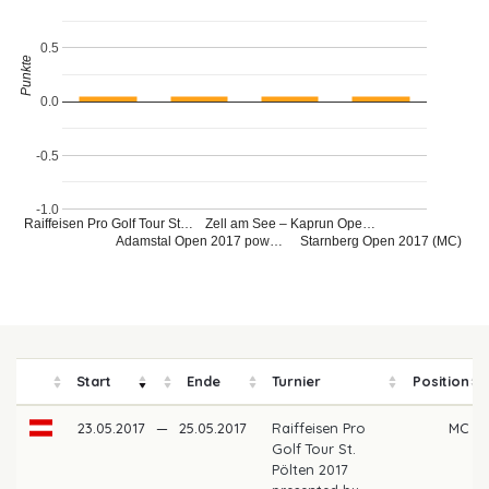
0.5
Punkte
0.0
-0.5
-1.0
Raiffeisen Pro Golf Tour St…
Zell am See – Kaprun Ope…
Adamstal Open 2017 pow…
Starnberg Open 2017 (MC)
Start
Ende
Turnier
Position
23.05.2017
—
25.05.2017
Raiffeisen Pro
MC
Golf Tour St.
Pölten 2017