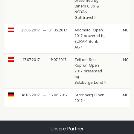
presented by
Diners Club &
NOYAN
Golftravel
29.05.2017
—
31.05.2017
Adamstal Open
MC
2017 powered by
EURAM Bank
AG
17.07.2017
—
19.07.2017
Zell am See –
MC
Kaprun Open
2017 presented
by
SalzburgerLand
16.08.2017
—
18.08.2017
Starnberg Open
MC
2017
Unsere Partner