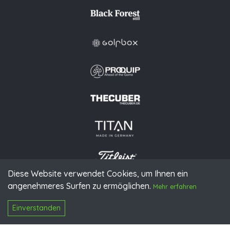
Diese Website verwendet Cookies, um Ihnen ein
angenehmeres Surfen zu ermöglichen.
© 2026 PGAoG
Mehr erfahren
Impressum
Datenschutz
Presse
Downloads
Kontakt
N
Login
Einverstanden