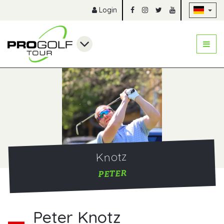
Na
Login
Knotz
PETER
Peter Knotz