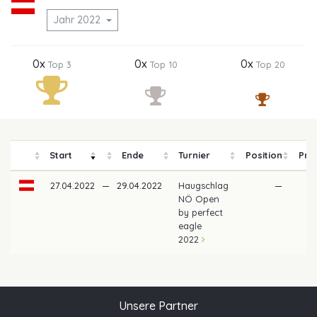
Jahr 2022
0x
0x
0x
Top 3
Top 10
Top 20
Start
Ende
Turnier
Position
Pre
27.04.2022
—
29.04.2022
Haugschlag
—
NÖ Open
by perfect
eagle
2022
Unsere Partner