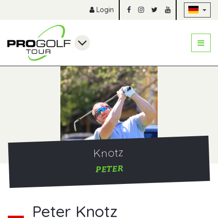
Na
Login
Knotz
PETER
Peter Knotz