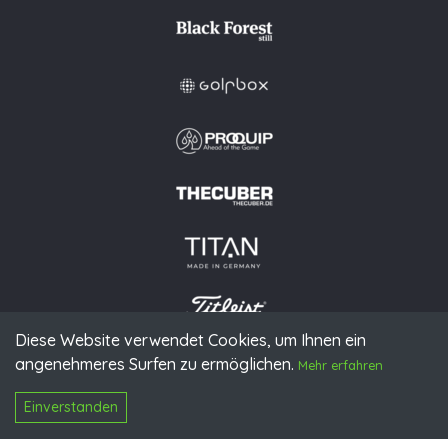
Diese Website verwendet Cookies, um Ihnen ein
angenehmeres Surfen zu ermöglichen.
© 2026 PGAoG
Mehr erfahren
Impressum
Datenschutz
Presse
Downloads
Kontakt
N
Login
Einverstanden