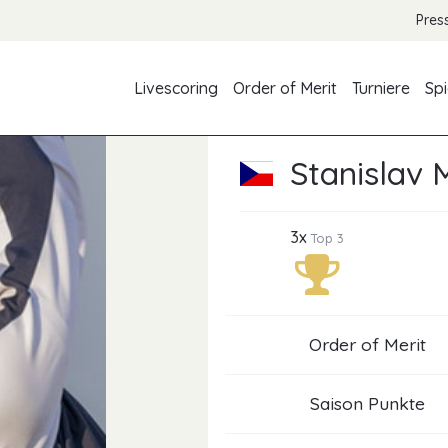
Pres
Livescoring
Order of Merit
Turniere
Spi
Stanislav 
3x
Top 3
Order of Merit
Saison Punkte