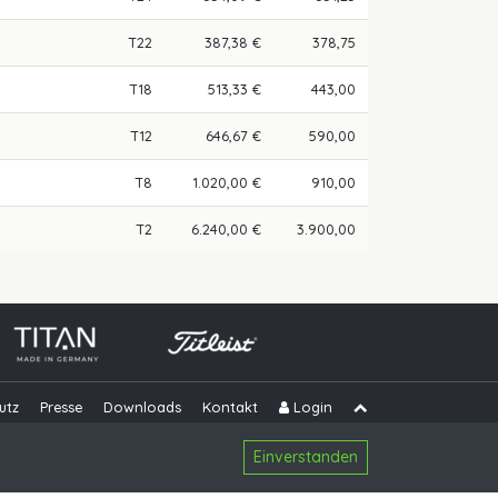
T22
387,38 €
378,75
T18
513,33 €
443,00
T12
646,67 €
590,00
T8
1.020,00 €
910,00
T2
6.240,00 €
3.900,00
utz
Presse
Downloads
Kontakt
Login
Navigation übe
Einverstanden