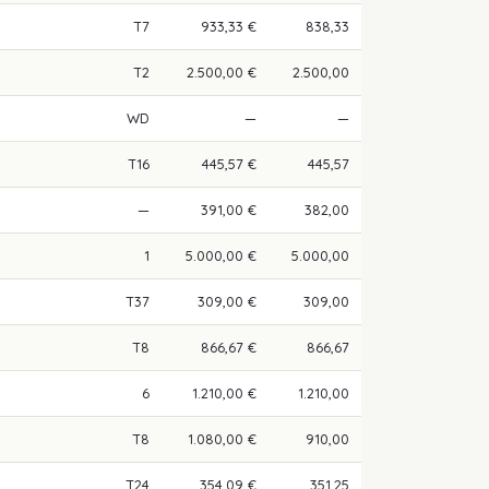
T7
933,33 €
838,33
T2
2.500,00 €
2.500,00
WD
—
—
T16
445,57 €
445,57
—
391,00 €
382,00
1
5.000,00 €
5.000,00
T37
309,00 €
309,00
T8
866,67 €
866,67
6
1.210,00 €
1.210,00
T8
1.080,00 €
910,00
T24
354,09 €
351,25