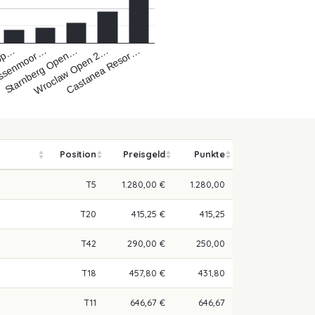
Wroclaw Open 2…
issenmoor…
Castanea Resor…
Starnberg Open…
 Op…
Position
Preisgeld
Punkte
T5
1.280,00 €
1.280,00
T20
415,25 €
415,25
T42
290,00 €
250,00
T18
457,80 €
431,80
T11
646,67 €
646,67