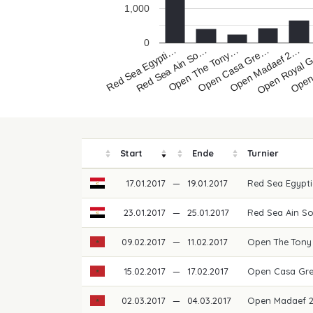
1,000
0
Open Casa Gre…
Red Sea Ain So…
Open
Open Madaef 2…
Open The Tony…
Red Sea Egypti…
Open Royal 
Start
Ende
Turnier
17.01.2017
—
19.01.2017
Red Sea Egypti
23.01.2017
—
25.01.2017
Red Sea Ain So
09.02.2017
—
11.02.2017
Open The Tony 
15.02.2017
—
17.02.2017
Open Casa Gre
02.03.2017
—
04.03.2017
Open Madaef 