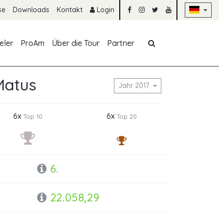
Na
se
Downloads
Kontakt
Login
Navigation übe
eler
ProAm
Über die Tour
Partner
Matus
Jahr 2017
6x
6x
Top 10
Top 20
6.
22.058,29