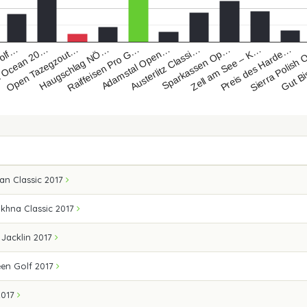
Haugschlag NÖ…
Zell am See – K…
Austerlitz Classi…
Gut B
 Ocean 20…
Raiffeisen Pro G…
Preis des Harde…
Open Tazegzout…
Sparkassen Op…
Golf…
Adamstal Open…
Sierra Polish
an Classic 2017
khna Classic 2017
Jacklin 2017
en Golf 2017
2017