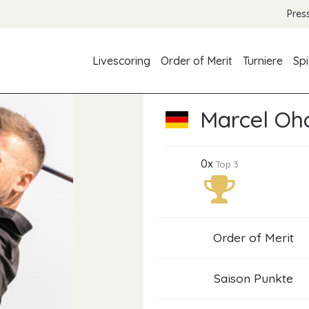
Pres
Livescoring
Order of Merit
Turniere
Spi
Marcel Oh
0x
Top 3
Order of Merit
Saison Punkte