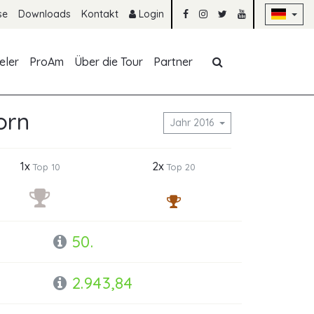
Na
se
Downloads
Kontakt
Login
Navigation übe
eler
ProAm
Über die Tour
Partner
orn
Jahr 2016
1x
2x
Top 10
Top 20
50.
2.943,84