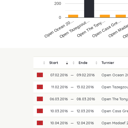
200
0
Open Ocean 20…
Open Tazegzout…
Open The Tony…
Open Casa Gre…
Open Mada
Ope
Start
Ende
Turnier
07.02.2016
—
09.02.2016
Open Ocean 2
11.02.2016
—
13.02.2016
Open Tazegzou
06.03.2016
—
08.03.2016
Open The Tony
10.03.2016
—
12.03.2016
Open Casa Gre
10.04.2016
—
12.04.2016
Open Madaef 