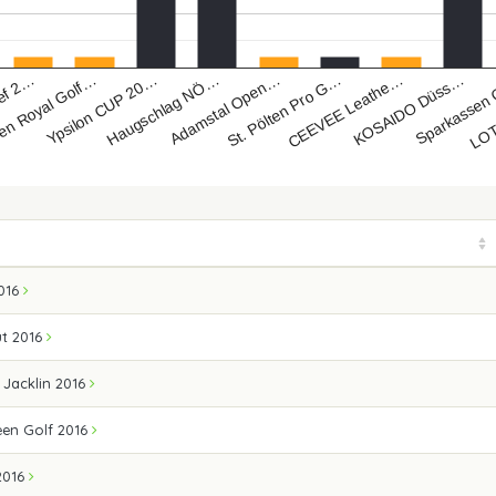
ef 2…
n Royal Golf…
Ypsilon CUP 20…
Haugschlag NÖ…
Adamstal Open…
St. Pölten Pro G…
CEEVEE Leathe…
KOSAIDO Düss…
Sparkassen
LOT
016
t 2016
 Jacklin 2016
en Golf 2016
2016