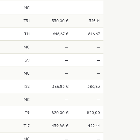
MC
—
—
T31
330,00 €
325,14
T11
646,67 €
646,67
MC
—
—
39
—
—
MC
—
—
T22
386,83 €
386,83
MC
—
—
T9
820,00 €
820,00
T17
439,88 €
422,44
MC
—
—