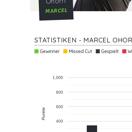
Ohorn
MARCEL
STATISTIKEN - MARCEL OHO
Gewinner
Missed Cut
Gespielt
Wi
1,000
800
600
Punkte
400