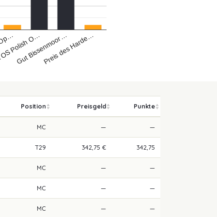
 Op…
OS Polish O…
Gut Bissenmoor…
Preis des Harde…
Position
Preisgeld
Punkte
MC
—
—
T29
342,75 €
342,75
MC
—
—
MC
—
—
MC
—
—