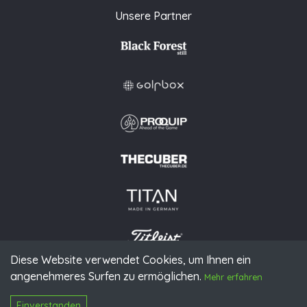
Unsere Partner
Diese Website verwendet Cookies, um Ihnen ein
angenehmeres Surfen zu ermöglichen.
© 2026 PGAoG
Mehr erfahren
Impressum
Datenschutz
Presse
Downloads
Kontakt
N
Login
Einverstanden