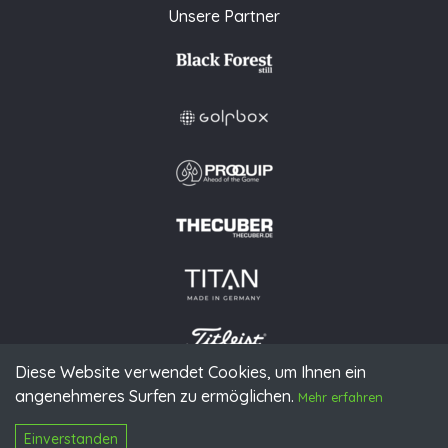
Unsere Partner
Diese Website verwendet Cookies, um Ihnen ein
angenehmeres Surfen zu ermöglichen.
© 2026 PGAoG
Mehr erfahren
Impressum
Datenschutz
Presse
Downloads
Kontakt
N
Login
Einverstanden