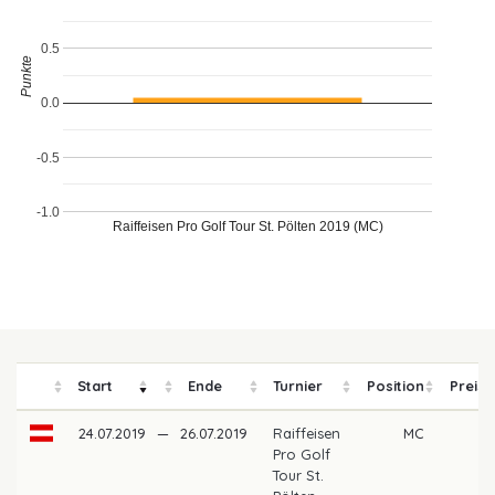
0.5
Punkte
0.0
-0.5
-1.0
Raiffeisen Pro Golf Tour St. Pölten 2019 (MC)
Start
Ende
Turnier
Position
Preisg
24.07.2019
—
26.07.2019
Raiffeisen
MC
Pro Golf
Tour St.