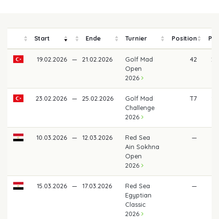
Start
Ende
Turnier
Position
Pre
19.02.2026
—
21.02.2026
Golf Mad
42
28
Open
2026
23.02.2026
—
25.02.2026
Golf Mad
T7
92
Challenge
2026
10.03.2026
—
12.03.2026
Red Sea
—
Ain Sokhna
Open
2026
15.03.2026
—
17.03.2026
Red Sea
—
Egyptian
Classic
2026