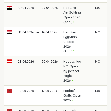
07.04.2026
—
09.04.2026
Red Sea
T35
3
Ain Sokhna
Open 2026
(April)
12.04.2026
—
14.04.2026
Red Sea
MC
Egyptian
Classic
2026
(April)
28.04.2026
—
30.04.2026
Haugschlag
MC
NÖ Open
by perfect
eagle
2026
10.05.2026
—
12.05.2026
Madaëf
T36
36
Golfs Open
2026
14.05.2026
—
16.05.2026
Pro Golf
MC