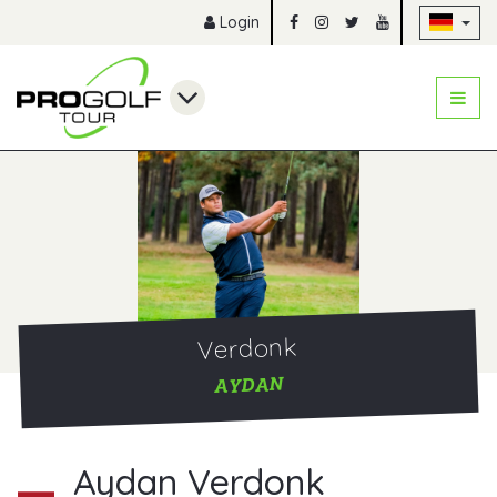
Na
Login
Verdonk
AYDAN
Aydan Verdonk