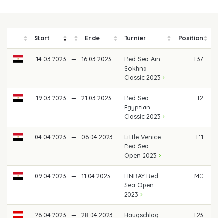
Start
Ende
Turnier
Position
P
14.03.2023
—
16.03.2023
Red Sea Ain
T37
Sokhna
Classic 2023
19.03.2023
—
21.03.2023
Red Sea
T2
1
Egyptian
Classic 2023
04.04.2023
—
06.04.2023
Little Venice
T11
Red Sea
Open 2023
09.04.2023
—
11.04.2023
EINBAY Red
MC
Sea Open
2023
26.04.2023
—
28.04.2023
Haugschlag
T23