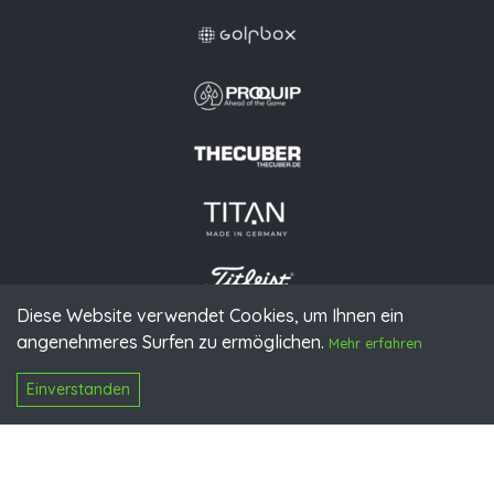
Diese Website verwendet Cookies, um Ihnen ein
angenehmeres Surfen zu ermöglichen.
© 2026 PGAoG
Mehr erfahren
Impressum
Datenschutz
Presse
Downloads
Kontakt
N
Login
Einverstanden