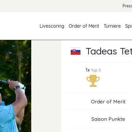
Pres
Livescoring
Order of Merit
Turniere
Spi
Tadeas Te
1x
Top 3
Order of Merit
Saison Punkte