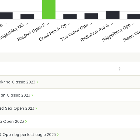
Riedhof Open 2…
Stippelberg Ope…
augschlag NÖ…
Raiffeisen Pro G…
 Se…
The Cuber Ope…
Gradi Polish Op…
Staan O
okhna Classic 2023
ian Classic 2023
 Red Sea Open 2023
ea Open 2023
 Open by perfect eagle 2023