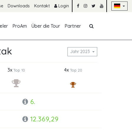
Na
se
Downloads
Kontakt
Login
Navigation übe
eler
ProAm
Über die Tour
Partner
tak
Jahr 2023
3x
4x
Top 10
Top 20
6.
12.369,29