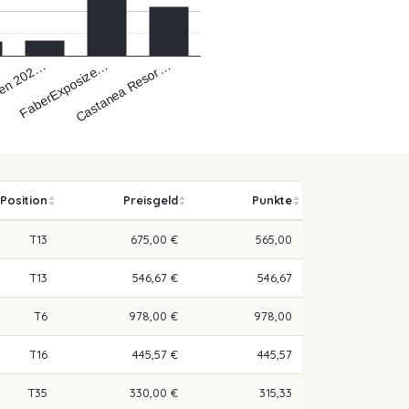
Castanea Resor…
FaberExposize…
pen 202…
Position
Preisgeld
Punkte
T13
675,00 €
565,00
T13
546,67 €
546,67
T6
978,00 €
978,00
T16
445,57 €
445,57
T35
330,00 €
315,33