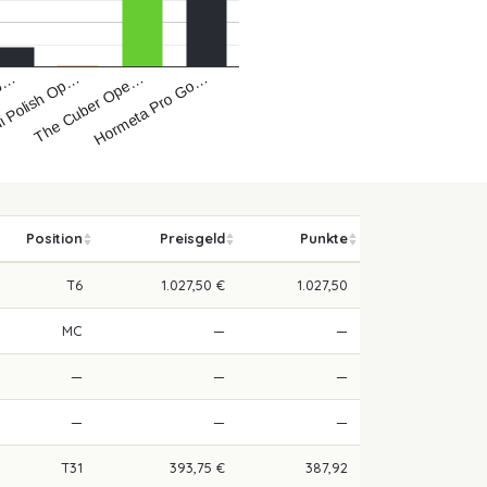
i Polish Op…
Hormeta Pro Go…
Op…
The Cuber Ope…
Position
Preisgeld
Punkte
T6
1.027,50 €
1.027,50
MC
—
—
—
—
—
—
—
—
T31
393,75 €
387,92