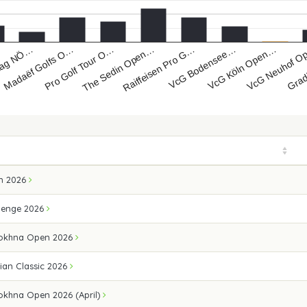
lag NÖ…
Pro Golf Tour O…
Raiffeisen Pro G…
VcG Köln Open…
Grad
Madaëf Golfs O…
The Sedin Open…
VcG Bodensee…
VcG Neuhof 
n 2026
lenge 2026
Sokhna Open 2026
ian Classic 2026
okhna Open 2026 (April)