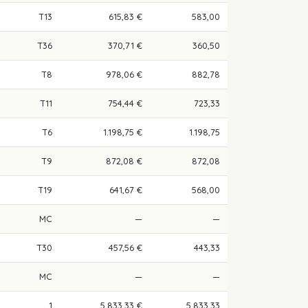
T13
615,83 €
583,00
T36
370,71 €
360,50
T8
978,06 €
882,78
T11
754,44 €
723,33
T6
1.198,75 €
1.198,75
T9
872,08 €
872,08
T19
641,67 €
568,00
MC
—
—
T30
457,56 €
443,33
MC
—
—
1
5.833,33 €
5.833,33