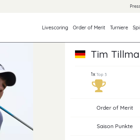
Pres
Livescoring
Order of Merit
Turniere
Spi
Tim Tillm
1x
Top 3
Order of Merit
Saison Punkte