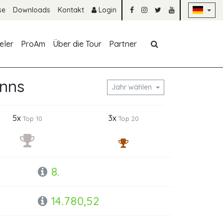
Na
se
Downloads
Kontakt
Login
Navigation übe
eler
ProAm
Über die Tour
Partner
anns
Jahr wählen
5x
3x
Top 10
Top 20
8.
14.780,52