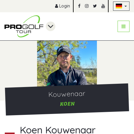
Na
Login
Kouwenaar
KOEN
Koen Kouwenaar