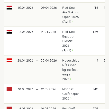
07.04.2026
—
09.04.2026
Red Sea
T6
1.2
Ain Sokhna
Open 2026
(April)
12.04.2026
—
14.04.2026
Red Sea
T29
40
Egyptian
Classic
2026
(April)
28.04.2026
—
30.04.2026
Haugschlag
1
5.8
NÖ Open
by perfect
eagle
2026
10.05.2026
—
12.05.2026
Madaëf
MC
Golfs Open
2026
14.05.2026
—
16.05.2026
Pro Golf
T25
4