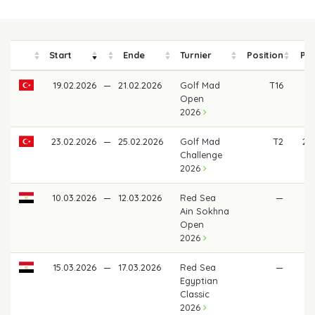
Start
Ende
Turnier
Position
Pre
19.02.2026
—
21.02.2026
Golf Mad
T16
4
Open
2026
23.02.2026
—
25.02.2026
Golf Mad
T2
2.1
Challenge
2026
10.03.2026
—
12.03.2026
Red Sea
—
Ain Sokhna
Open
2026
15.03.2026
—
17.03.2026
Red Sea
—
Egyptian
Classic
2026