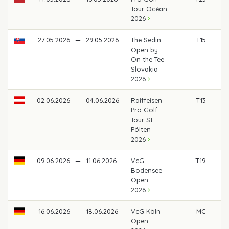
Tour Océan
2026
27.05.2026
—
29.05.2026
The Sedin
T15
5
Open by
On the Tee
Slovakia
2026
02.06.2026
—
04.06.2026
Raiffeisen
T13
58
Pro Golf
Tour St.
Pölten
2026
09.06.2026
—
11.06.2026
VcG
T19
6
Bodensee
Open
2026
16.06.2026
—
18.06.2026
VcG Köln
MC
Open