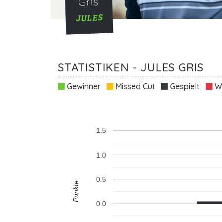
Gris
JULES
STATISTIKEN - JULES GRIS
Gewinner
Missed Cut
Gespielt
Wi
1.5
1.0
0.5
Punkte
0.0