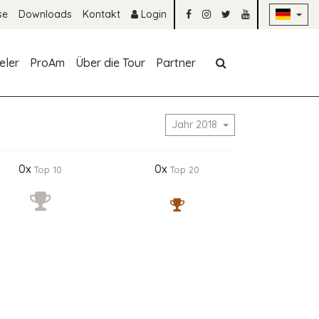
Na
se
Downloads
Kontakt
Login
Navigation übe
eler
ProAm
Über die Tour
Partner
Jahr 2018
0x
0x
Top 10
Top 20