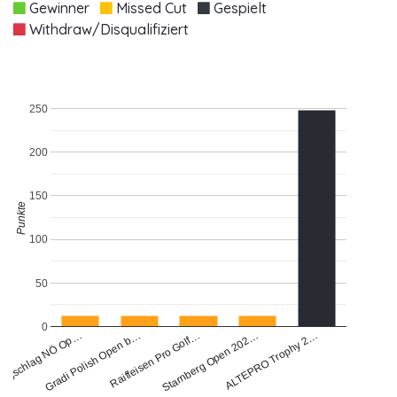
Gewinner
Missed Cut
Gespielt
Withdraw/Disqualifiziert
250
200
150
Punkte
100
50
0
ugschlag NÖ Op…
ALTEPRO Trophy 2…
Raiffeisen Pro Golf…
Starnberg Open 202…
Gradi Polish Open b…