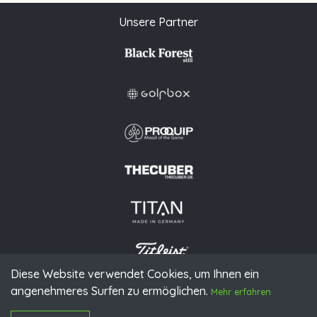
Unsere Partner
Diese Website verwendet Cookies, um Ihnen ein
angenehmeres Surfen zu ermöglichen.
© 2026 PGAoG
Mehr erfahren
Impressum
Datenschutz
Presse
Downloads
Kontakt
N