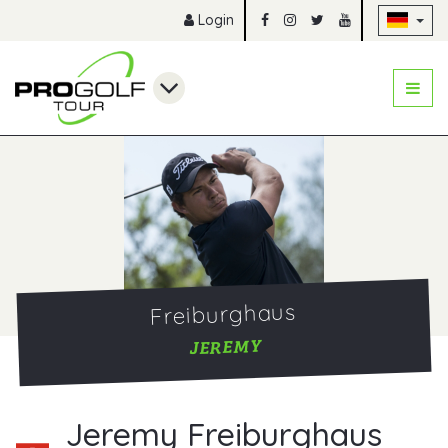
Na
Login
Freiburghaus
JEREMY
Jeremy Freiburghaus