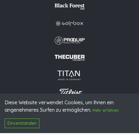
Diese Website verwendet Cookies, um Ihnen ein
angenehmeres Surfen zu ermöglichen.
© 2026 PGAoG
Mehr erfahren
Impressum
Datenschutz
Presse
Downloads
Kontakt
N
Login
Einverstanden