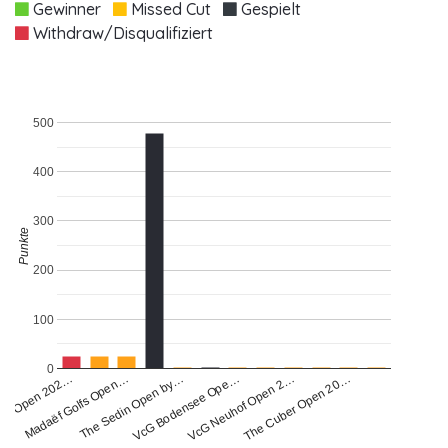
Gewinner
Missed Cut
Gespielt
Withdraw/Disqualifiziert
500
400
300
Punkte
200
100
0
Mad Open 202…
Madaëf Golfs Open…
The Sedin Open by…
VcG Bodensee Ope…
VcG Neuhof Open 2…
The Cuber Open 20…