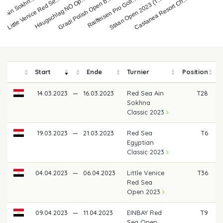
Haugschlag NÖ Op…
ea Ain Sokhn…
Raiffeisen Pro Golf…
Gradi Polish Open b…
Castanea Resort Ch…
Little Venice Red Se…
Staan Open 2023 (T…
Start
Ende
Turnier
Position
14.03.2023
—
16.03.2023
Red Sea Ain
T28
Sokhna
Classic 2023
19.03.2023
—
21.03.2023
Red Sea
T6
Egyptian
Classic 2023
04.04.2023
—
06.04.2023
Little Venice
T36
Red Sea
Open 2023
09.04.2023
—
11.04.2023
EINBAY Red
T9
Sea Open