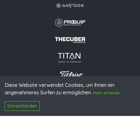
Diese Website verwendet Cookies, um Ihnen ein
angenehmeres Surfen zu ermöglichen.
© 2026 PGAoG
Mehr erfahren
Impressum
Datenschutz
Presse
Downloads
Kontakt
N
Login
Einverstanden