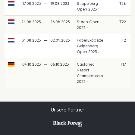
17.08.2023
—
19.08.2023
Stippelberg
T28
Open 2023
24.08.2023
—
26.08.2023
Staan Open
T22
2023
31.08.2023
—
02.09.2023
FaberExposize
T2
2
Gelpenberg
Open 2023
04.10.2023
—
06.10.2023
Castanea
T17
Resort
Championship
2023
Unsere Partner