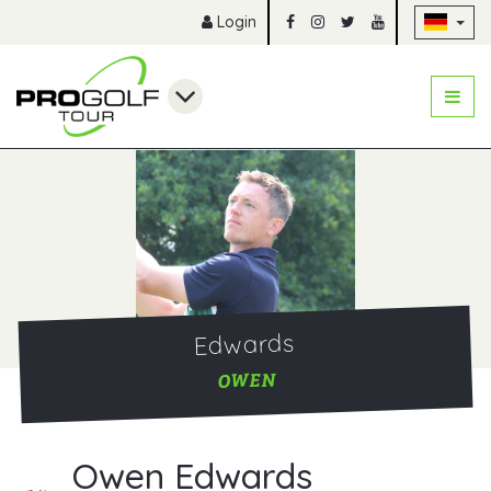
Na
Login
Edwards
OWEN
Owen Edwards