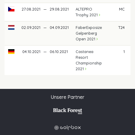
27.08.2021
—
29.08.2021
ALTEPRO
MC
Trophy 2021
02.09.2021
—
04.09.2021
FaberExposize
T24
Gelpenberg
Open 2021
04.10.2021
—
06.10.2021
Castanea
1
7
Resort
Championship
2021
Unsere Partner