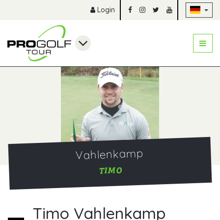
Na
Login
Vahlenkamp
TIMO
Timo Vahlenkamp