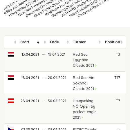
Haugschlag NÖ Op…
a Egyptian C…
FaberExposize Gelp…
Starnberg Open 202…
Gradi Polish Open b…
NewGiza Pyramids…
Red Sea Ain Sokhn…
Castanea Resort Ch…
ALTEPRO Trophy 2…
Raiffeisen Pro Golf…
Dreamland Pyramid…
Start
Ende
Turnier
Position
P
13.04.2021
—
15.04.2021
Red Sea
T3
Egyptian
Classic 2021
18.04.2021
—
20.04.2021
Red Sea Ain
T17
Sokhna
Classic 2021
28.04.2021
—
30.04.2021
Haugschlag
T7
NÖ Open by
perfect eagle
2021
07.05.2021
—
09.05.2021
EXTEC Trophy
—