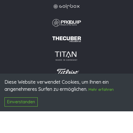
Diese Website verwendet Cookies, um Ihnen ein
angenehmeres Surfen zu ermöglichen.
© 2026 PGAoG
Mehr erfahren
Impressum
Datenschutz
Presse
Downloads
Kontakt
N
Login
Einverstanden