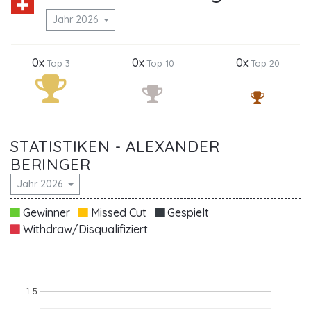
Jahr 2026
0x
0x
0x
Top 3
Top 10
Top 20
STATISTIKEN - ALEXANDER
BERINGER
Jahr 2026
Gewinner
Missed Cut
Gespielt
Withdraw/Disqualifiziert
1.5