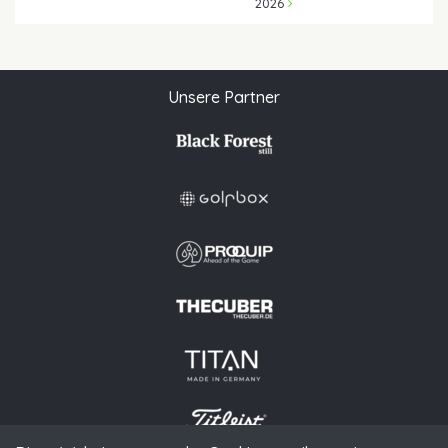
2026
Unsere Partner