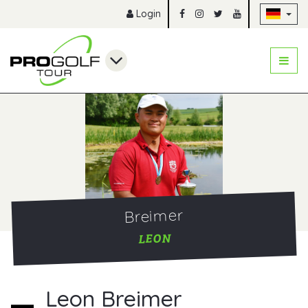
Na
Login
Breimer
LEON
Leon Breimer