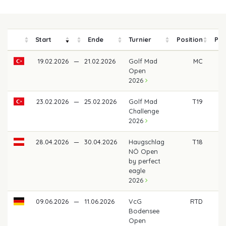
Start
Ende
Turnier
Position
Pre
19.02.2026
—
21.02.2026
Golf Mad
MC
Open
2026
23.02.2026
—
25.02.2026
Golf Mad
T19
43
Challenge
2026
28.04.2026
—
30.04.2026
Haugschlag
T18
5
NÖ Open
by perfect
eagle
2026
09.06.2026
—
11.06.2026
VcG
RTD
Bodensee
Open