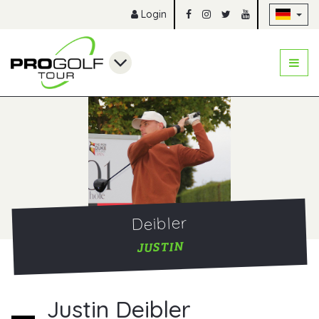
Na
Login
Deibler
JUSTIN
Justin Deibler