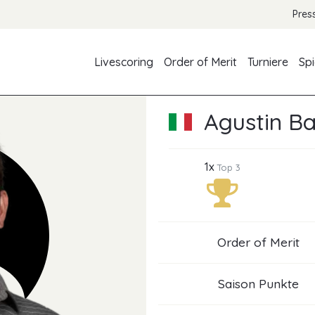
Pres
Livescoring
Order of Merit
Turniere
Spi
Agustin B
1x
Top 3
Order of Merit
Saison Punkte