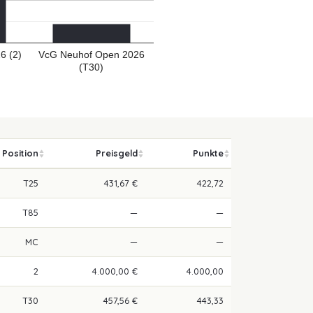
6 (2)
VcG Neuhof Open 2026
(T30)
Position
Preisgeld
Punkte
T25
431,67 €
422,72
T85
—
—
MC
—
—
2
4.000,00 €
4.000,00
T30
457,56 €
443,33