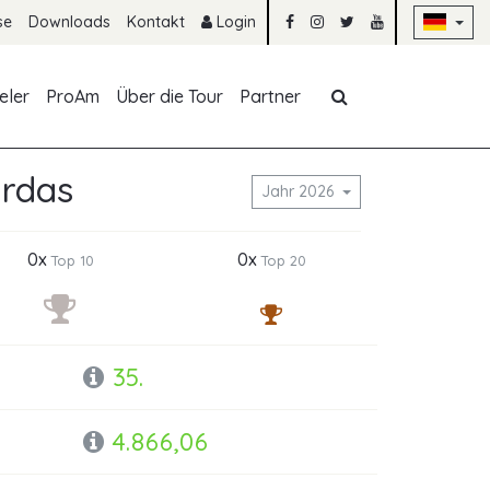
Na
se
Downloads
Kontakt
Login
Navigation übe
eler
ProAm
Über die Tour
Partner
ardas
Jahr 2026
0x
0x
Top 10
Top 20
35.
4.866,06